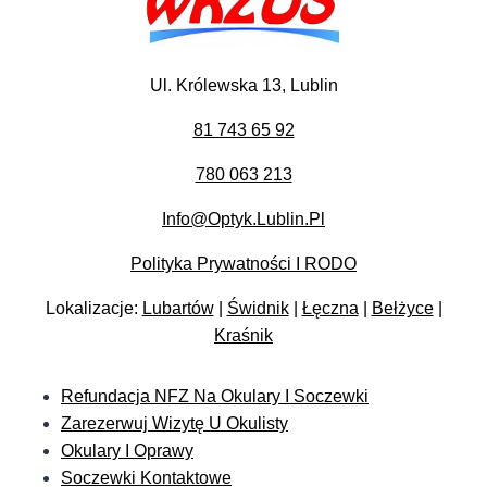
Ul. Królewska 13, Lublin
81 743 65 92
780 063 213
Info@optyk.lublin.pl
Polityka Prywatności I RODO
Lokalizacje:
Lubartów
|
Świdnik
|
Łęczna
|
Bełżyce
|
Kraśnik
Refundacja NFZ Na Okulary I Soczewki
Zarezerwuj Wizytę U Okulisty
Okulary I Oprawy
Soczewki Kontaktowe