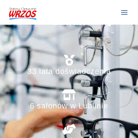
Salony Optyczne Wrzos
Lublin
33 lata doświadczenia
6 salonów w Lublinie