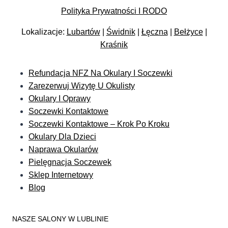
Polityka Prywatności I RODO
Lokalizacje:
Lubartów
|
Świdnik
|
Łęczna
|
Bełżyce
|
Kraśnik
Refundacja NFZ Na Okulary I Soczewki
Zarezerwuj Wizytę U Okulisty
Okulary I Oprawy
Soczewki Kontaktowe
Soczewki Kontaktowe – Krok Po Kroku
Okulary Dla Dzieci
Naprawa Okularów
Pielęgnacja Soczewek
Sklep Internetowy
Blog
NASZE SALONY W LUBLINIE