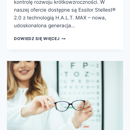
kontrolę rozwoju krótkowzroczności. W
naszej ofercie dostępne są Essilor Stellest®
2.0 z technologią H.A.L.T. MAX – nowa,
udoskonalona generacja…
DOSTĘPNE
DOWIEDZ SIĘ WIĘCEJ
W
NASZYCH
SALONACH
–
ESSILOR
STELLEST®
2.0
Z
TECHNOLOGIĄ
H.A.L.T.
MAX