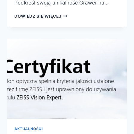
Podkreśl swoją unikalność Grawer na…
ODKRYJ
DOWIEDZ SIĘ WIĘCEJ
WYJĄTKOWOŚĆ
SWOICH
OKULARÓW
Z
GRAWERUNKIEM
AKTUALNOŚCI