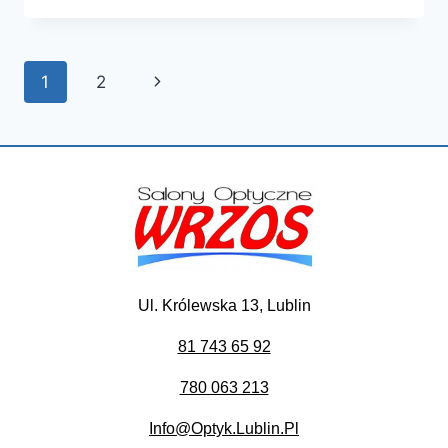
MUSISZ
WIEDZIEĆ
O
Nawigacja
Następna
1
2
OKULARACH
BIUROWYCH!
strony
strona
Ul. Królewska 13, Lublin
81 743 65 92
780 063 213
Info@optyk.lublin.pl