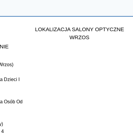
LOKALIZACJA SALONY OPTYCZNE
WRZOS
NIE
Wrzos)
a Dzieci I
Dla Osób Od
y)
 4