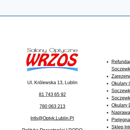
Refundac
Soczewk
Zarezerw
Ul. Królewska 13, Lublin
Okulary 
Soczewk
81 743 65 92
Soczewki
Okulary 
780 063 213
Naprawa
Info@optyk.lublin.pl
Pielęgn
Sklep In