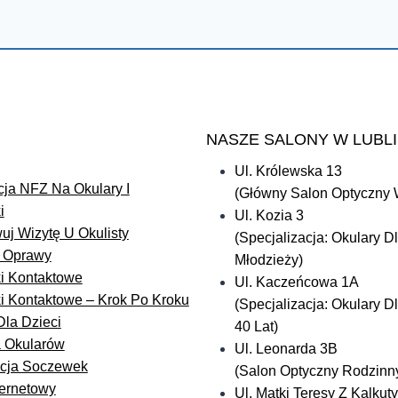
NASZE SALONY W LUBLI
Ul. Królewska 13
ja NFZ Na Okulary I
(Główny Salon Optyczny 
i
Ul. Kozia 3
uj Wizytę U Okulisty
(Specjalizacja: Okulary Dl
I Oprawy
Młodzieży)
i Kontaktowe
Ul. Kaczeńcowa 1A
 Kontaktowe – Krok Po Kroku
(Specjalizacja: Okulary 
Dla Dzieci
40 Lat)
 Okularów
Ul. Leonarda 3B
acja Soczewek
(Salon Optyczny Rodzinn
ternetowy
Ul. Matki Teresy Z Kalkuty